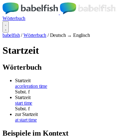
Wörterbuch
babelfish
/
Wörterbuch
/
Deutsch → Englisch
Startzeit
Wörterbuch
Startzeit
acceleration time
Subst.
f
Startzeit
start time
Subst.
f
zur Startzeit
at start time
Beispiele im Kontext