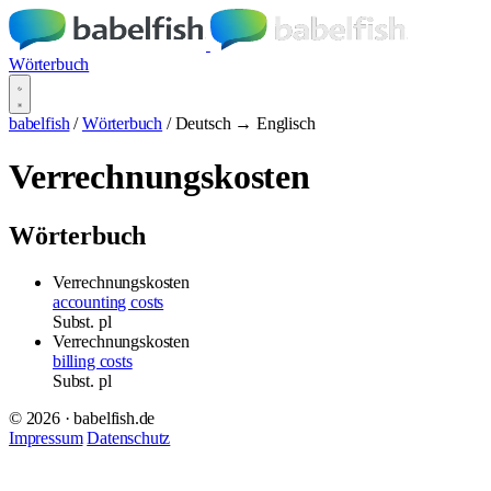
Wörterbuch
babelfish
/
Wörterbuch
/
Deutsch → Englisch
Verrechnungskosten
Wörterbuch
Verrechnungskosten
accounting costs
Subst.
pl
Verrechnungskosten
billing costs
Subst.
pl
© 2026 · babelfish.de
Impressum
Datenschutz