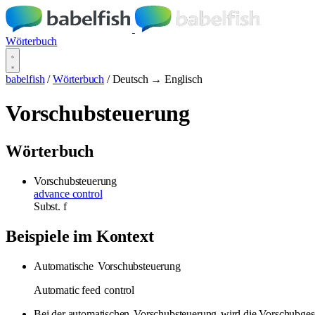
Wörterbuch
babelfish
/
Wörterbuch
/
Deutsch → Englisch
Vorschubsteuerung
Wörterbuch
Vorschubsteuerung
advance control
Subst.
f
Beispiele im Kontext
Automatische
Vorschubsteuerung
Automatic feed
control
Bei der automatischen
Vorschubsteuerung
wird die Vorschubges