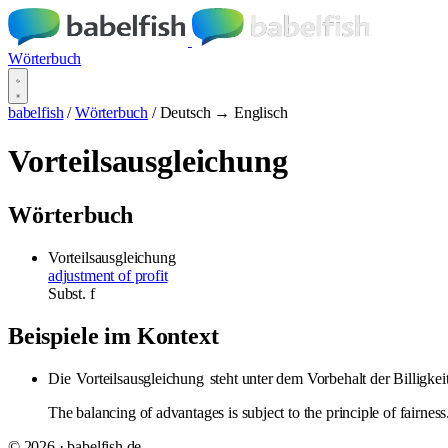
Wörterbuch
babelfish
/
Wörterbuch
/
Deutsch → Englisch
Vorteilsausgleichung
Wörterbuch
Vorteilsausgleichung
adjustment of profit
Subst.
f
Beispiele im Kontext
Die
Vorteilsausgleichung
steht unter dem Vorbehalt der Billigkeit
The balancing of advantages is subject to the principle of fairness
© 2026 · babelfish.de