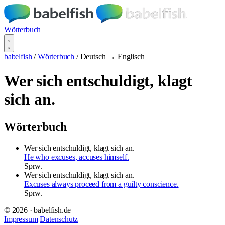
Wörterbuch
babelfish
/
Wörterbuch
/
Deutsch → Englisch
Wer sich entschuldigt, klagt
sich an.
Wörterbuch
Wer sich entschuldigt, klagt sich an.
He who excuses, accuses himself.
Sprw.
Wer sich entschuldigt, klagt sich an.
Excuses always proceed from a guilty conscience.
Sprw.
© 2026 · babelfish.de
Impressum
Datenschutz