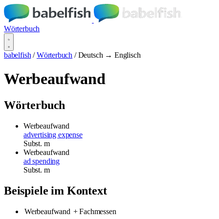
Wörterbuch
babelfish
/
Wörterbuch
/
Deutsch → Englisch
Werbeaufwand
Wörterbuch
Werbeaufwand
advertising expense
Subst.
m
Werbeaufwand
ad spending
Subst.
m
Beispiele im Kontext
Werbeaufwand
+ Fachmessen