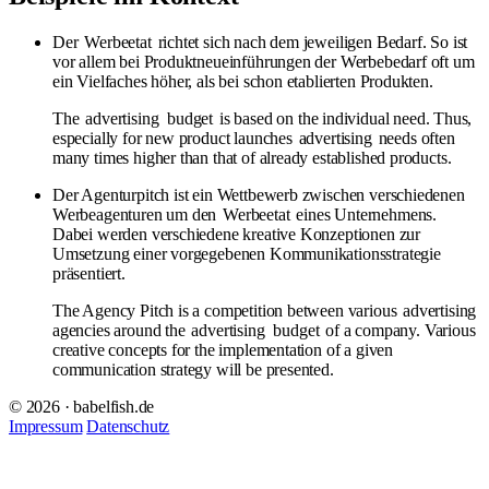
Der
Werbeetat
richtet sich nach dem jeweiligen Bedarf. So ist
vor allem bei Produktneueinführungen der Werbebedarf oft um
ein Vielfaches höher, als bei schon etablierten Produkten.
The
advertising
budget
is based on the individual need. Thus,
especially for new product launches
advertising
needs often
many times higher than that of already established products.
Der Agenturpitch ist ein Wettbewerb zwischen verschiedenen
Werbeagenturen um den
Werbeetat
eines Unternehmens.
Dabei werden verschiedene kreative Konzeptionen zur
Umsetzung einer vorgegebenen Kommunikationsstrategie
präsentiert.
The Agency Pitch is a competition between various
advertising
agencies around the
advertising
budget
of a company. Various
creative concepts for the implementation of a given
communication strategy will be presented.
© 2026 · babelfish.de
Impressum
Datenschutz