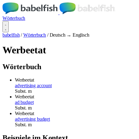
Wörterbuch
babelfish
/
Wörterbuch
/
Deutsch → Englisch
Werbeetat
Wörterbuch
Werbeetat
advertising account
Subst.
m
Werbeetat
ad budget
Subst.
m
Werbeetat
advertising budget
Subst.
m
Beispiele im Kontext