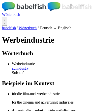
Wörterbuch
babelfish
/
Wörterbuch
/
Deutsch → Englisch
Werbeindustrie
Wörterbuch
Werbeindustrie
ad industry
Subst.
f
Beispiele im Kontext
für die film-und
werbeindustrie
for the cinema and advertising
industries
das nutzt die
werbeindustrie
natürlich aus