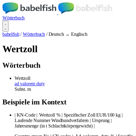
Wörterbuch
babelfish
/
Wörterbuch
/
Deutsch → Englisch
Wertzoll
Wörterbuch
Wertzoll
ad valorem duty
Subst.
m
Beispiele im Kontext
| KN-Code |
Wertzoll
% | Spezifischer Zoll EUR/100 kg |
Laufende Nummer Windhundverfahren | Ursprung |
Jahresmenge (in t Schlachtkörpergewicht) |