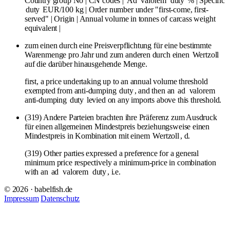
Country group No | CN codes |
Ad
valorem
duty
% | Specific
duty
EUR/100 kg | Order number under "first-come, first-
served" | Origin | Annual volume in tonnes of carcass weight
equivalent |
zum einen durch eine Preisverpflichtung für eine bestimmte
Warenmenge pro Jahr und zum anderen durch einen
Wertzoll
auf die darüber hinausgehende Menge.
first, a price undertaking up to an annual volume threshold
exempted from anti-dumping
duty
, and then an
ad
valorem
anti-dumping
duty
levied on any imports above this threshold.
(319) Andere Parteien brachten ihre Präferenz zum Ausdruck
für einen allgemeinen Mindestpreis beziehungsweise einen
Mindestpreis in Kombination mit einem
Wertzoll
, d.
(319) Other parties expressed a preference for a general
minimum price respectively a minimum-price in combination
with an
ad
valorem
duty
, i.e.
© 2026 · babelfish.de
Impressum
Datenschutz