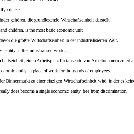
fy / delete.
 Kinder gehören, die grundlegende
Wirtschaftseinheit
darstellt.
 and children, is the most basic economic unit.
davor die größte
Wirtschaftseinheit
in der industrialisierten Welt.
est
entity
in the industrialised world.
chaftseinheit
, einen Arbeitsplatz für tausende von Arbeitnehmern zu erhal
 economic
entity
, a place of work for thousands of employees.
s der Binnenmarkt zu einer einzigen
Wirtschaftseinheit
wird, in der es kein
ket really does become a single economic
entity
free from discrimination.