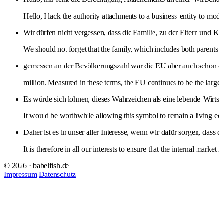
Hello, I lack the authority attachments to a business
entity
to modi
Wir dürfen nicht vergessen, dass die Familie, zu der Eltern und
We should not forget that the family, which includes both parents
gemessen an der Bevölkerungszahl war die EU aber auch schon 
million. Measured in these terms, the EU continues to be the larg
Es würde sich lohnen, dieses Wahrzeichen als eine lebende
Wirts
It would be worthwhile allowing this symbol to remain a living
Daher ist es in unser aller Interesse, wenn wir dafür sorgen, das
It is therefore in all our interests to ensure that the internal mar
© 2026 · babelfish.de
Impressum
Datenschutz