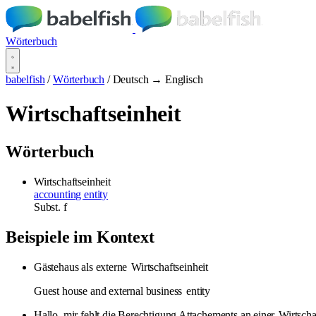
Wörterbuch
babelfish
/
Wörterbuch
/
Deutsch → Englisch
Wirtschaftseinheit
Wörterbuch
Wirtschaftseinheit
accounting entity
Subst.
f
Beispiele im Kontext
Gästehaus als externe
Wirtschaftseinheit
Guest house and external business
entity
Hallo, mir fehlt die Berechtigung Attachements an einer
Wirtscha