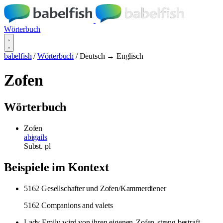
Wörterbuch
babelfish
/
Wörterbuch
/
Deutsch → Englisch
Zofen
Wörterbuch
Zofen
abigails
Subst.
pl
Beispiele im Kontext
5162 Gesellschafter und Zofen/Kammerdiener
5162 Companions and valets
Lady Emily wird von ihren eigenen
Zofen
streng bestraft