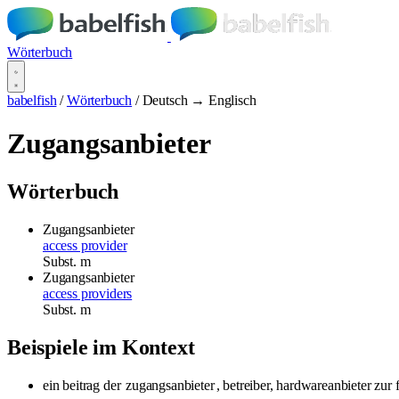
Wörterbuch
babelfish
/
Wörterbuch
/
Deutsch → Englisch
Zugangsanbieter
Wörterbuch
Zugangsanbieter
access provider
Subst.
m
Zugangsanbieter
access providers
Subst.
m
Beispiele im Kontext
ein beitrag der
zugangsanbieter
, betreiber, hardwareanbieter zur 