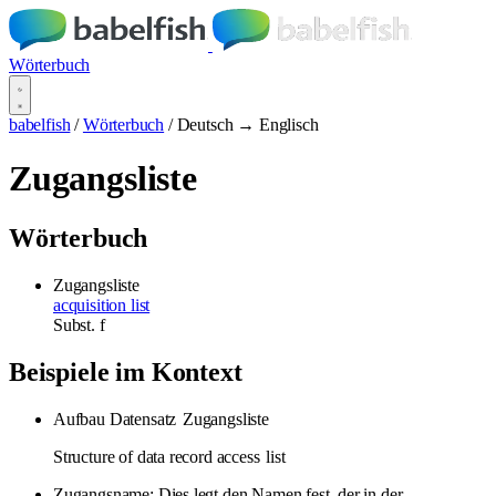
Wörterbuch
babelfish
/
Wörterbuch
/
Deutsch → Englisch
Zugangsliste
Wörterbuch
Zugangsliste
acquisition list
Subst.
f
Beispiele im Kontext
Aufbau Datensatz
Zugangsliste
Structure of data record access
list
Zugangsname: Dies legt den Namen fest, der in der