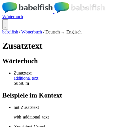
Wörterbuch
babelfish
/
Wörterbuch
/
Deutsch → Englisch
Zusatztext
Wörterbuch
Zusatztext
additional text
Subst.
m
Beispiele im Kontext
mit
Zusatztext
with
additional
text
Zusatztext
Grund