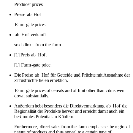
Producer prices
Preise
ab
Hof
Farm
gate prices
ab
Hof
verkauft
sold
direct
from the
farm
[1] Preis
ab
Hof
.
[1]
Farm
-gate price.
Die Preise
ab
Hof
für Getreide und Früchte mit Ausnahme der
Zitrusfrüchte fielen erheblich.
Farm
gate prices of cereals and of fruit other than citrus went
down substantially.
Außerdem hebt besonders die Direktvermarktung
ab
Hof
die
Regionalität der Produkte hervor und erreicht damit auch ein
bestimmtes Potential an Käufern.
Furthermore,
direct
sales from the
farm
emphasise the regional
nature of products and thus appeal to a certain type of