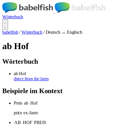
Wörterbuch
babelfish
/
Wörterbuch
/
Deutsch → Englisch
ab Hof
Wörterbuch
ab Hof
direct from the farm
Beispiele im Kontext
Preis
ab
Hof
price ex-
farm
AB
HOF
PREIS