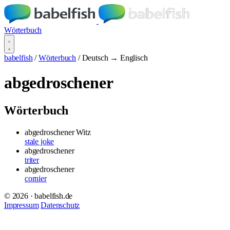
Wörterbuch
babelfish
/
Wörterbuch
/
Deutsch → Englisch
abgedroschener
Wörterbuch
abgedroschener Witz
stale joke
abgedroschener
triter
abgedroschener
cornier
© 2026 · babelfish.de
Impressum
Datenschutz