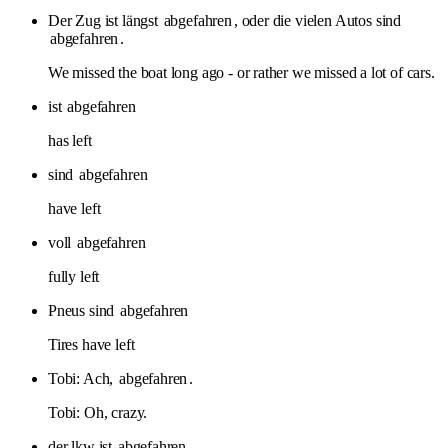
Der Zug ist längst
abgefahren
, oder die vielen Autos sind
abgefahren
.
We missed the boat long ago - or rather we missed a lot of cars.
ist
abgefahren
has left
sind
abgefahren
have left
voll
abgefahren
fully left
Pneus sind
abgefahren
Tires have left
Tobi: Ach,
abgefahren
.
Tobi: Oh, crazy.
der lkw ist
abgefahren