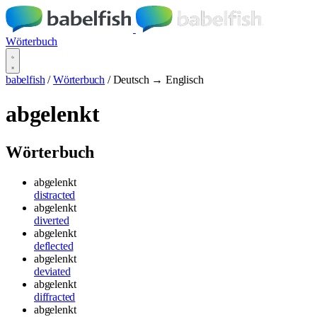
Wörterbuch
babelfish
/
Wörterbuch
/
Deutsch → Englisch
abgelenkt
Wörterbuch
abgelenkt
distracted
abgelenkt
diverted
abgelenkt
deflected
abgelenkt
deviated
abgelenkt
diffracted
abgelenkt