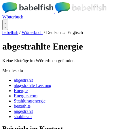
Wörterbuch
babelfish
/
Wörterbuch
/
Deutsch → Englisch
abgestrahlte Energie
Keine Einträge im Wörterbuch gefunden.
Meintest du
abgestrahlt
abgestrahlte Leistung
Energie
Energiestrom
Strahlungsenergie
bestrahlte
angestrahlt
strahlte an
Beispiele im Kontext