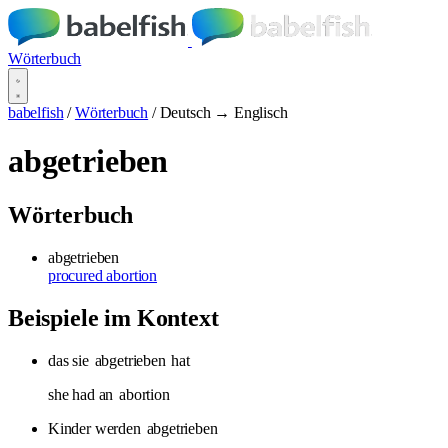
Wörterbuch
babelfish
/
Wörterbuch
/
Deutsch → Englisch
abgetrieben
Wörterbuch
abgetrieben
procured abortion
Beispiele im Kontext
das sie
abgetrieben
hat
she had an
abortion
Kinder werden
abgetrieben