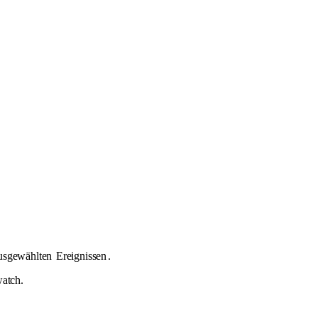
usgewählten
Ereignissen
.
atch.