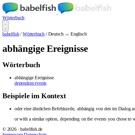
Wörterbuch
babelfish
/
Wörterbuch
/
Deutsch → Englisch
abhängige Ereignisse
Wörterbuch
abhängige Ereignisse
dependent events
Beispiele im Kontext
oder eine ähnlichen Befehlszeile,
abhängig
von den im Dialog a
or with a similar option,
depending
on the
events
you chose to w
© 2026 · babelfish.de
Impressum
Datenschutz