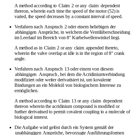
A method according to
Claim
2 or any
claim
dependent
thereon, wherein each time the speed of the motor (52) is
varied, the speed decreases by a constant interval of speed.
Verfahren nach
Anspruch
2 oder einem beliebigen der
abhängigen
Ansprüche, in welchem die Ventilüberschneidung
im Leerlauf im Bereich von 8° Kurbelwellenwinkel liegt.
A method as in
Claim
2 or any
claim
appended thereto,
wherein the valve overlap at idle is in the region of 8° crank
angle.
Verfahren nach
Anspruch
13 oder einem von diesem
abhängigen
Anspruch
, bei dem die Acridiniumverbindung
modifiziert oder weiter derivatisiert ist, um kovalente
Bindungen an ein Molekül von biologischem Interesse zu
ermöglichen.
A method according to
Claim
13 or any
claim
dependent
thereon wherein the acridinium compound is modified or
further derivatised to permit covalent coupling to a molecule of
biological interest.
Die Aufgabe wird gelöst durch ein System gemäß der
unabhängigen
Ansprüche, bevorzugte Ausführungsformen