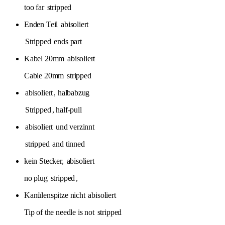
too far
stripped
Enden Teil
abisoliert
Stripped
ends part
Kabel 20mm
abisoliert
Cable 20mm
stripped
abisoliert
, halbabzug
Stripped
, half-pull
abisoliert
und verzinnt
stripped
and tinned
kein Stecker,
abisoliert
no plug
stripped
,
Kanülenspitze nicht
abisoliert
Tip of the needle is not
stripped