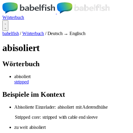
Wörterbuch
babelfish
/
Wörterbuch
/
Deutsch → Englisch
abisoliert
Wörterbuch
abisoliert
stripped
Beispiele im Kontext
Abisolierte Einzelader:
abisoliert
mit Aderendhülse
Stripped
core:
stripped
with cable end sleeve
zu weit
abisoliert