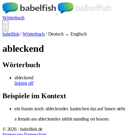
Wörterbuch
babelfish
/
Wörterbuch
/
Deutsch → Englisch
ableckend
Wörterbuch
ableckend
licking off
Beispiele im Kontext
ein frauen arsch
ableckendes
kaninchen das auf busen steht
a female ass ableckendes rabbit standing on bosom
© 2026 · babelfish.de
Impressum
Datenschutz