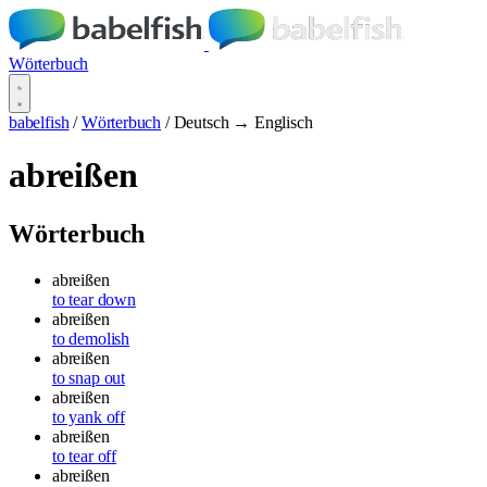
Wörterbuch
babelfish
/
Wörterbuch
/
Deutsch → Englisch
abreißen
Wörterbuch
abreißen
to tear down
abreißen
to demolish
abreißen
to snap out
abreißen
to yank off
abreißen
to tear off
abreißen