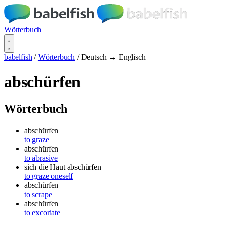
Wörterbuch
babelfish
/
Wörterbuch
/
Deutsch → Englisch
abschürfen
Wörterbuch
abschürfen
to graze
abschürfen
to abrasive
sich die Haut abschürfen
to graze oneself
abschürfen
to scrape
abschürfen
to excoriate