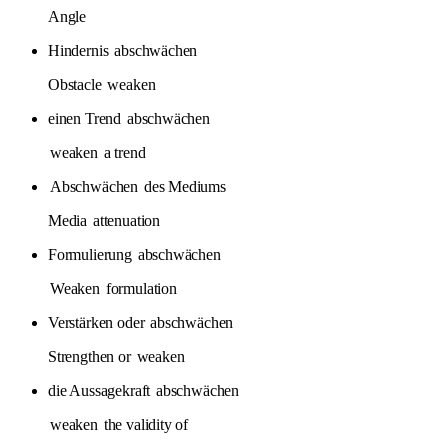
Angle
Hindernis
abschwächen
Obstacle
weaken
einen Trend
abschwächen
weaken
a trend
Abschwächen
des Mediums
Media
attenuation
Formulierung
abschwächen
Weaken
formulation
Verstärken oder
abschwächen
Strengthen or
weaken
die Aussagekraft
abschwächen
weaken
the validity of