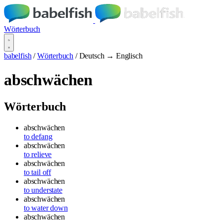
Wörterbuch
babelfish
/
Wörterbuch
/
Deutsch → Englisch
abschwächen
Wörterbuch
abschwächen
to defang
abschwächen
to relieve
abschwächen
to tail off
abschwächen
to understate
abschwächen
to water down
abschwächen