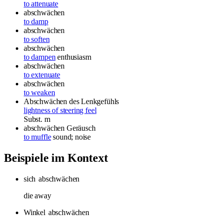
to attenuate
abschwächen
to damp
abschwächen
to soften
abschwächen
to dampen
enthusiasm
abschwächen
to extenuate
abschwächen
to weaken
Abschwächen des Lenkgefühls
lightness of steering feel
Subst.
m
abschwächen
Geräusch
to muffle
sound; noise
Beispiele im Kontext
sich
abschwächen
die away
Winkel
abschwächen