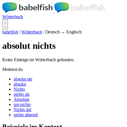
Wörterbuch
babelfish
/
Wörterbuch
/
Deutsch → Englisch
absolut nichts
Keine Einträge im Wörterbuch gefunden.
Meintest du
absolut nie
absolut
Nichts
nichts als
Absolute
um nichts
Nichts da!
nichts ahnend
Beispiele im Kontext