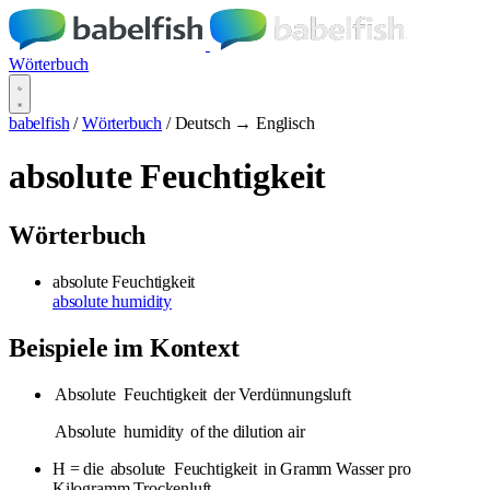
Wörterbuch
babelfish
/
Wörterbuch
/
Deutsch → Englisch
absolute Feuchtigkeit
Wörterbuch
absolute Feuchtigkeit
absolute humidity
Beispiele im Kontext
Absolute
Feuchtigkeit
der Verdünnungsluft
Absolute
humidity
of the dilution air
H = die
absolute
Feuchtigkeit
in Gramm Wasser pro
Kilogramm Trockenluft,