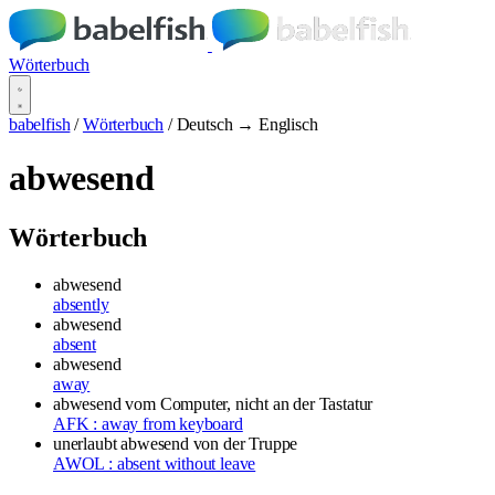
Wörterbuch
babelfish
/
Wörterbuch
/
Deutsch → Englisch
abwesend
Wörterbuch
abwesend
absently
abwesend
absent
abwesend
away
abwesend vom Computer, nicht an der Tastatur
AFK : away from keyboard
unerlaubt abwesend
von der Truppe
AWOL : absent without leave