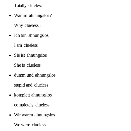
Totally
clueless
Warum
ahnungslos
?
Why
clueless
?
Ich bin
ahnungslos
I am
clueless
Sie ist
ahnungslos
She is
clueless
dumm und
ahnungslos
stupid and
clueless
komplett
ahnungslos
completely
clueless
Wir waren
ahnungslos
.
We were
clueless
.