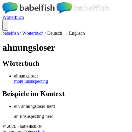
Wörterbuch
babelfish
/
Wörterbuch
/
Deutsch → Englisch
ahnungsloser
Wörterbuch
ahnungsloser
more unsuspecting
Beispiele im Kontext
ein
ahnungsloser
nerd
an
unsuspecting
nerd
© 2026 · babelfish.de
Impressum
Datenschutz