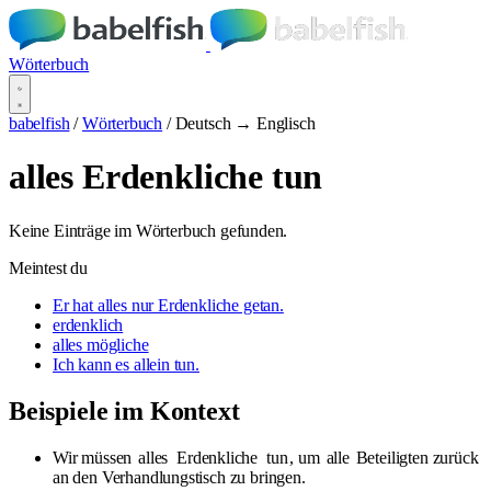
Wörterbuch
babelfish
/
Wörterbuch
/
Deutsch → Englisch
alles Erdenkliche tun
Keine Einträge im Wörterbuch gefunden.
Meintest du
Er hat alles nur Erdenkliche getan.
erdenklich
alles mögliche
Ich kann es allein tun.
Beispiele im Kontext
Wir müssen
alles
Erdenkliche
tun
, um
alle
Beteiligten zurück
an den Verhandlungstisch zu bringen.