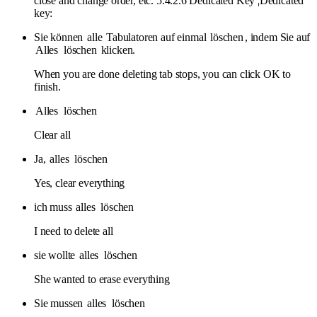
close and change order, etc. 5.4.2.6 Dedicated Key ¦Dedicated
key:
Sie können
alle
Tabulatoren auf einmal
löschen
, indem Sie auf
Alles
löschen
klicken.
When you are done deleting tab stops, you can click OK to
finish.
Alles
löschen
Clear all
Ja,
alles
löschen
Yes, clear everything
ich muss
alles
löschen
I need to delete all
sie wollte
alles
löschen
She wanted to erase everything
Sie mussen
alles
löschen