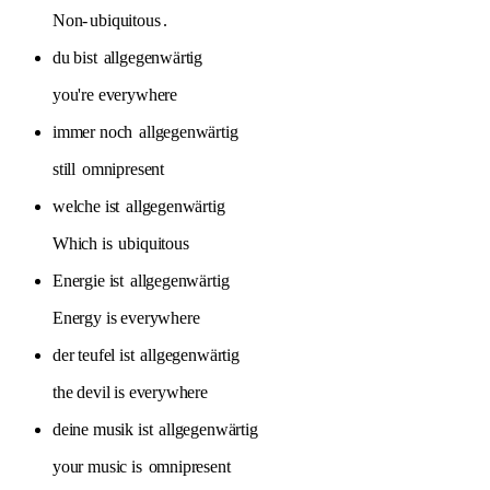
Non-
ubiquitous
.
du bist
allgegenwärtig
you're everywhere
immer noch
allgegenwärtig
still
omnipresent
welche ist
allgegenwärtig
Which is
ubiquitous
Energie ist
allgegenwärtig
Energy is everywhere
der teufel ist
allgegenwärtig
the devil is everywhere
deine musik ist
allgegenwärtig
your music is
omnipresent