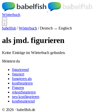
Wörterbuch
babelfish
/
Wörterbuch
/
Deutsch → Englisch
als jmd. figurieren
Keine Einträge im Wörterbuch gefunden.
Meintest du
figurierend
figuriert
fungieren als
konfigurieren
Figuren
rekonfigurieren
neu konfigurieren
konfigurierend
© 2026 · babelfish.de