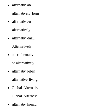
alternativ
ab
alternatively
from
alternativ
zu
alternatively
alternativ
dazu
Alternatively
oder
alternativ
or
alternatively
alternativ
leben
alternative
living
Global
Alternativ
Global
Alternate
alternativ
hierzu