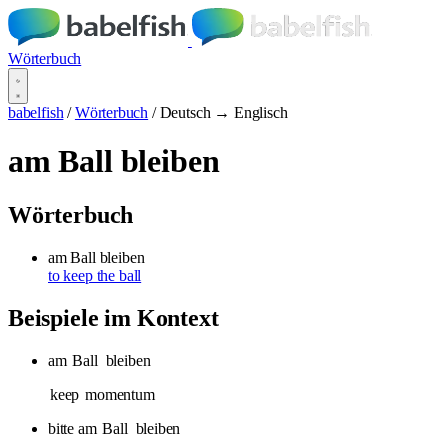
Wörterbuch
babelfish
/
Wörterbuch
/
Deutsch → Englisch
am Ball bleiben
Wörterbuch
am Ball bleiben
to keep the ball
Beispiele im Kontext
am
Ball
bleiben
keep
momentum
bitte am
Ball
bleiben