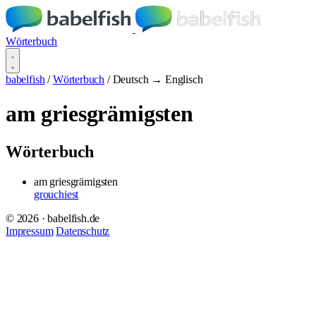
Wörterbuch
babelfish
/
Wörterbuch
/
Deutsch → Englisch
am griesgrämigsten
Wörterbuch
am griesgrämigsten
grouchiest
© 2026 · babelfish.de
Impressum
Datenschutz