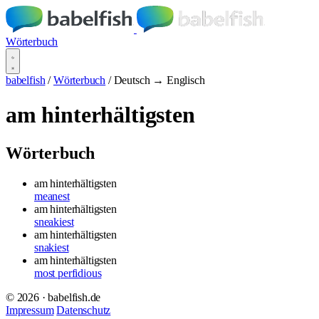
Wörterbuch
babelfish
/
Wörterbuch
/
Deutsch → Englisch
am hinterhältigsten
Wörterbuch
am hinterhältigsten
meanest
am hinterhältigsten
sneakiest
am hinterhältigsten
snakiest
am hinterhältigsten
most perfidious
© 2026 · babelfish.de
Impressum
Datenschutz