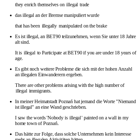
they enrich themselves on
illegal
trade
das illegal an der Bremse manipuliert wurde
that has been
illegally
manipulated on the brake
Es ist illegal, an BET90 teilzunehmen, wenn Sie unter 18 Jahre
alt sind.
It is
illegal
to Participate at BET90 if you are under 18 years of
age.
Es gibt noch weitere Probleme die sich mit der hohen Anzahl
an illegalen Einwanderern ergeben.
There are other problems arising with the high number of
illegal
immigrants.
In meiner Heimatstadt Poznań hat jemand die Worte "Niemand
ist illegal" an eine Wand geschrieben.
I saw the words 'Nobody is
illegal
' painted on a wall in my
home town of Poznań.
Das hätte zur Folge, dass solche Unternehmen kein Interesse
mehr an illegalen Aktivitäten hätten.