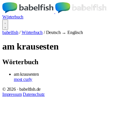
Wörterbuch
babelfish
/
Wörterbuch
/
Deutsch → Englisch
am krausesten
Wörterbuch
am krausesten
most curly
© 2026 · babelfish.de
Impressum
Datenschutz