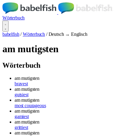
Wörterbuch
babelfish
/
Wörterbuch
/
Deutsch → Englisch
am mutigsten
Wörterbuch
am mutigsten
bravest
am mutigsten
gutsiest
am mutigsten
most courageous
am mutigsten
gamiest
am mutigsten
grittiest
am mutigsten