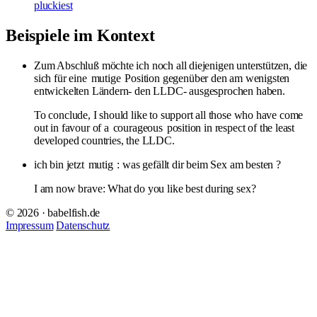
pluckiest
Beispiele im Kontext
Zum Abschluß möchte ich noch all diejenigen unterstützen, die
sich für eine
mutige
Position gegenüber den am wenigsten
entwickelten Ländern- den LLDC- ausgesprochen haben.
To conclude, I should like to support all those who have come
out in favour of a
courageous
position in respect of the least
developed countries, the LLDC.
ich bin jetzt
mutig
: was gefällt dir beim Sex am besten ?
I am now brave: What do you like best during sex?
© 2026 · babelfish.de
Impressum
Datenschutz