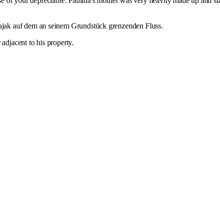
use of your depreciable. Paulina's mother was very heavily made up and sta
jak auf dem an seinem Grundstück grenzenden Fluss.
adjacent to his property.