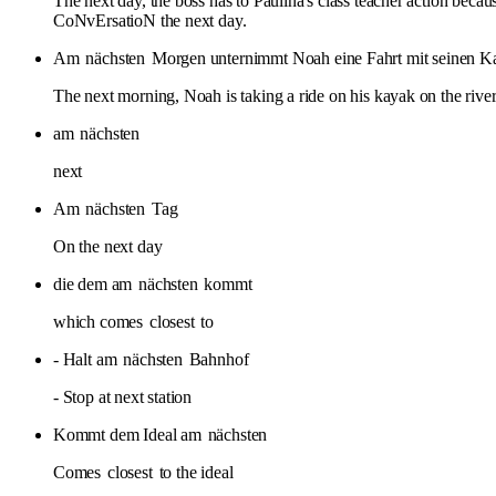
The next day, the boss has to Paulina's class teacher action beca
CoNvErsatioN the next day.
Am
nächsten
Morgen unternimmt Noah eine Fahrt mit seinen Ka
The next morning, Noah is taking a ride on his kayak on the river 
am
nächsten
next
Am
nächsten
Tag
On the next day
die dem am
nächsten
kommt
which comes
closest
to
- Halt am
nächsten
Bahnhof
- Stop at next station
Kommt dem Ideal am
nächsten
Comes
closest
to the ideal