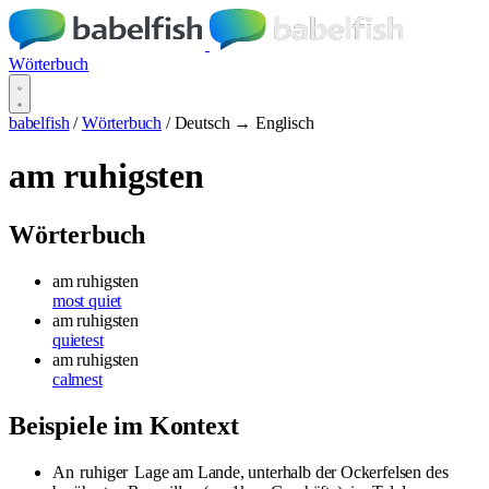
Wörterbuch
babelfish
/
Wörterbuch
/
Deutsch → Englisch
am ruhigsten
Wörterbuch
am ruhigsten
most quiet
am ruhigsten
quietest
am ruhigsten
calmest
Beispiele im Kontext
An
ruhiger
Lage am Lande, unterhalb der Ockerfelsen des