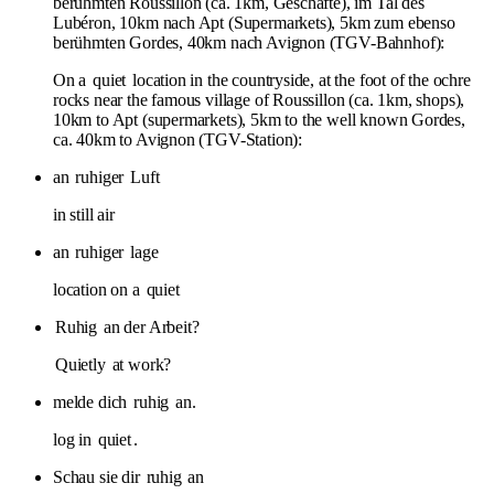
berühmten Roussillon (ca. 1km, Geschäfte), im Tal des
Lubéron, 10km nach Apt (Supermarkets), 5km zum ebenso
berühmten Gordes, 40km nach Avignon (TGV-Bahnhof):
On a
quiet
location in the countryside, at the foot of the ochre
rocks near the famous village of Roussillon (ca. 1km, shops),
10km to Apt (supermarkets), 5km to the well known Gordes,
ca. 40km to Avignon (TGV-Station):
an
ruhiger
Luft
in still air
an
ruhiger
lage
location on a
quiet
Ruhig
an der Arbeit?
Quietly
at work?
melde dich
ruhig
an.
log in
quiet
.
Schau sie dir
ruhig
an