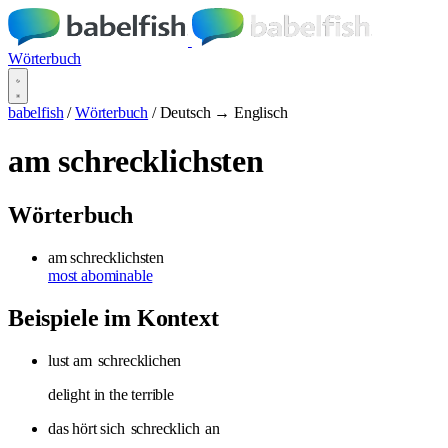
Wörterbuch
babelfish
/
Wörterbuch
/
Deutsch → Englisch
am schrecklichsten
Wörterbuch
am schrecklichsten
most abominable
Beispiele im Kontext
lust am
schrecklichen
delight in the terrible
das hört sich
schrecklich
an