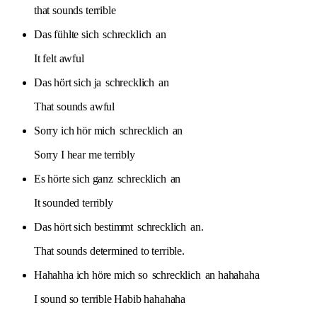
that sounds terrible
Das fühlte sich
schrecklich
an
It felt awful
Das hört sich ja
schrecklich
an
That sounds awful
Sorry ich hör mich
schrecklich
an
Sorry I hear me terribly
Es hörte sich ganz
schrecklich
an
It sounded terribly
Das hört sich bestimmt
schrecklich
an.
That sounds determined to terrible.
Hahahha ich höre mich so
schrecklich
an hahahaha
I sound so terrible Habib hahahaha