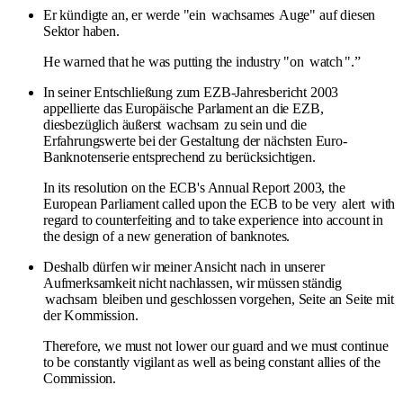
Er kündigte an, er werde "ein
wachsames
Auge" auf diesen
Sektor haben.
He warned that he was putting the industry "on
watch
".”
In seiner Entschließung zum EZB-Jahresbericht 2003
appellierte das Europäische Parlament an die EZB,
diesbezüglich äußerst
wachsam
zu sein und die
Erfahrungswerte bei der Gestaltung der nächsten Euro-
Banknotenserie entsprechend zu berücksichtigen.
In its resolution on the ECB's Annual Report 2003, the
European Parliament called upon the ECB to be very
alert
with
regard to counterfeiting and to take experience into account in
the design of a new generation of banknotes.
Deshalb dürfen wir meiner Ansicht nach in unserer
Aufmerksamkeit nicht nachlassen, wir müssen ständig
wachsam
bleiben und geschlossen vorgehen, Seite an Seite mit
der Kommission.
Therefore, we must not lower our guard and we must continue
to be constantly vigilant as well as being constant allies of the
Commission.