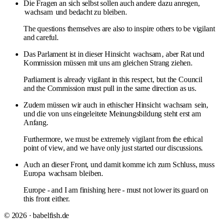
Die Fragen an sich selbst sollen auch andere dazu anregen,
wachsam
und bedacht zu bleiben.
The questions themselves are also to inspire others to be vigilant
and careful.
Das Parlament ist in dieser Hinsicht
wachsam
, aber Rat und
Kommission müssen mit uns am gleichen Strang ziehen.
Parliament is already vigilant in this respect, but the Council
and the Commission must pull in the same direction as us.
Zudem müssen wir auch in ethischer Hinsicht
wachsam
sein,
und die von uns eingeleitete Meinungsbildung steht erst am
Anfang.
Furthermore, we must be extremely vigilant from the ethical
point of view, and we have only just started our discussions.
Auch an dieser Front, und damit komme ich zum Schluss, muss
Europa
wachsam
bleiben.
Europe - and I am finishing here - must not lower its guard on
this front either.
© 2026 · babelfish.de