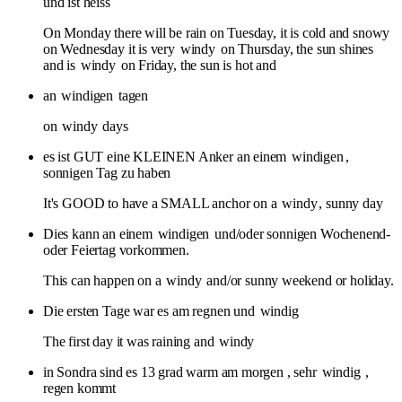
und ist heiss
On Monday there will be rain on Tuesday, it is cold and snowy
on Wednesday it is very
windy
on Thursday, the sun shines
and is
windy
on Friday, the sun is hot and
an
windigen
tagen
on
windy
days
es ist GUT eine KLEINEN Anker an einem
windigen
,
sonnigen Tag zu haben
It's GOOD to have a SMALL anchor on a
windy
, sunny day
Dies kann an einem
windigen
und/oder sonnigen Wochenend-
oder Feiertag vorkommen.
This can happen on a
windy
and/or sunny weekend or holiday.
Die ersten Tage war es am regnen und
windig
The first day it was raining and
windy
in Sondra sind es 13 grad warm am morgen , sehr
windig
,
regen kommt