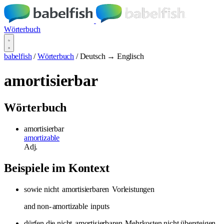
Wörterbuch
babelfish
/
Wörterbuch
/
Deutsch → Englisch
amortisierbar
Wörterbuch
amortisierbar
amortizable
Adj.
Beispiele im Kontext
sowie nicht
amortisierbaren
Vorleistungen
and non-
amortizable
inputs
dürfen die nicht
amortisierbaren
Mehrkosten nicht übersteigen