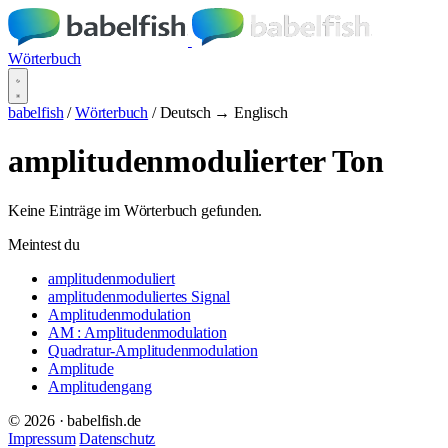
Wörterbuch
babelfish
/
Wörterbuch
/
Deutsch → Englisch
amplitudenmodulierter Ton
Keine Einträge im Wörterbuch gefunden.
Meintest du
amplitudenmoduliert
amplitudenmoduliertes Signal
Amplitudenmodulation
AM : Amplitudenmodulation
Quadratur-Amplitudenmodulation
Amplitude
Amplitudengang
© 2026 · babelfish.de
Impressum
Datenschutz